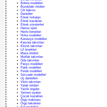
Bolera modelleri
Buzdolabı örtüleri
Cilt bakımı
Danteller
Erkek hırkaları
Erkek kazakları
Erkek süveterleri
Hamur işleri
Havlu kenarları
Hırka modelleri
Kanaviçe modelleri
Karyola takımları
Klozet takımları
Lif örnekleri
Masa örtüleri
Mutfak takımları
Oda takımları
Panço modelleri
Patik modelleri
Perde modelleri
Seccade modelleri
Uç dantelleri
Vitrin takımları
Yatak örtüleri
Yazlık örgüler
Yemeni oyaları
Çocuk kazakları
Örgü makinası
Örgü teknikleri
Şal modelleri