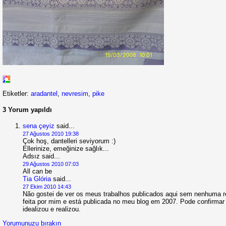
Etiketler:
aradantel
,
nevresim
,
pike
3 Yorum yapıldı
sena çeyiz
said...
27 Ağustos 2010 19:38
Çok hoş, dantelleri seviyorum :)
Ellerinize, emeğinize sağlık...
Adsız
said...
29 Ağustos 2010 07:03
All can be
Tia Glória
said...
27 Ekim 2010 14:43
Não gostei de ver os meus trabalhos publicados aqui sem nenhuma re
feita por mim e está publicada no meu blog em 2007. Pode confirmar i
idealizou e realizou.
Yorumunuzu bırakın