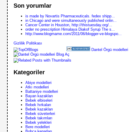
Son yorumlar
is made by Novartis Pharmaceuticals. fedex shipp...
in Chicago and were simultaneously published onlin...
Cancer Center in Houston, http://thistuesday.org/...
order no prescription Himalaya Diakof Syrup The s...
http://www.blogmame.com/2011/06/blogger-ve-blogspo...
Gizlilik Politikası
Dantel Örgü modelleri
Blog Aç
Kategoriler
Abiye modelleri
Atkı modelleri
Battaniye modelleri
Bayan kazakları
Bebek elbiseleri
Bebek hırkaları
Bebek kazakları
Bebek süveterleri
Bebek takımları
Bebek yelekleri
Bere modelleri
Bohça kenarları